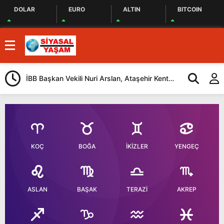
DOLAR
EURO
ALTIN
BITCOIN
İBB Başkan Vekili Nuri Arslan, Ataşehir Kent
Tuzla’da “Mil
Lokantasını Ziyaret Etti
Düzenlendi
KOÇ
BOĞA
İKİZLER
YENGEÇ
ASLAN
BAŞAK
TERAZİ
AKREP