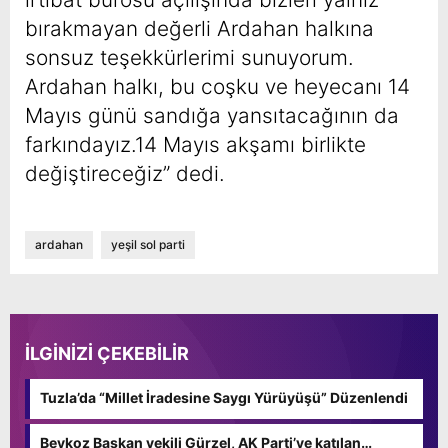
bırakmayan değerli Ardahan halkına
sonsuz teşekkürlerimi sunuyorum.
Ardahan halkı, bu coşku ve heyecanı 14
Mayıs günü sandığa yansıtacağının da
farkındayız.14 Mayıs akşamı birlikte
değiştireceğiz” dedi.
ardahan
yeşil sol parti
İLGİNİZİ ÇEKEBİLİR
Tuzla’da “Millet İradesine Saygı Yürüyüşü” Düzenlendi
Beykoz Başkan vekili Gürzel, AK Parti’ye katılan