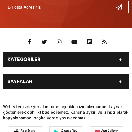
KATEGORİLER
Genel
Gündem
SAYFALAR
Son Dakika
Yerel Haberler
İstanbul
Stk
KÜNYE
İLETİŞİM
Siyaset
Dünya
HABER GÖNDER
Web sitemizde yer alan haber içerikleri izin alınmadan, kaynak
Sağlık
Teknoloji
gösterilerek dahi iktibas edilemez. Kanuna aykırı ve izinsiz olarak
kopyalanamaz, başka yerde yayınlanamaz.