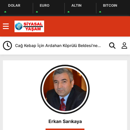
DOLAR
EURO
ALTIN
BITCOIN
Cağ Kebap İçin Ardahan Köprülü Beldesi’ne
CHP, İstanbul
Geliyorlar
Yaptı
Erkan Sarıkaya