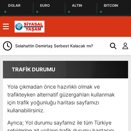
DOLAR
EURO
ALTIN
BITCOIN
Selahattin Demirtaş Serbest Kalacak mı?
YENİ Parti Gö
Önemli Açıkl
TRAFİK DURUMU
Yola çıkmadan önce hazırlıklı olmak ve
trafikteyken alternatif güzergahları kullanmak
için trafik yoğunluğu haritası sayfamızı
kullanabilirsiniz.
Ayrıca; Yol durumu sayfamız ile tüm Türkiye
şehirlerine ait yolların trafik durumu haritasını