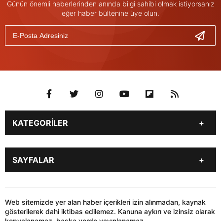
Günün önemli haberlerinden anında bilgi sahibi olmak istiyorsanız
eğer haber bültenine üye olun.
KATEGORİLER
Genel
Gündem
SAYFALAR
Son Dakika
Yerel Haberler
İstanbul
Stk
KÜNYE
İLETİŞİM
Siyaset
Dünya
HABER GÖNDER
Web sitemizde yer alan haber içerikleri izin alınmadan, kaynak
Sağlık
Teknoloji
gösterilerek dahi iktibas edilemez. Kanuna aykırı ve izinsiz olarak
kopyalanamaz, başka yerde yayınlanamaz.