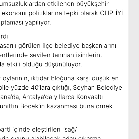
msuzluklardan etkilenen büyükşehir
n ekonomi politiklarına tepki olarak CHP-İYİ
aptaması yapılıyor.
rdı
aşarılı görülen ilçe belediye başkanlarını
ntlerinde sevilen tanınan isimlerin,
da etkili olduğu düşünülüyor.
ylarının, iktidar bloğuna karşı düşük en
ile yüzde 40’lara çıktığı, Seyhan Belediye
na’da, Antalya’da yıllarca Konyaaltı
uhittin Böcek’in kazanması buna örnek
rti içinde eleştirilen “sağ/
rin oyunu alabilecek aday çıkarma