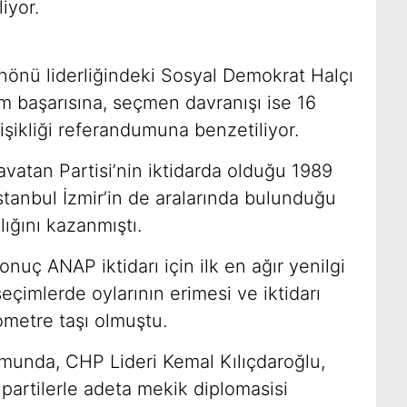
iyor.
İnönü liderliğindeki Sosyal Demokrat Halçı
im başarısına, seçmen davranışı ise 16
şikliği referandumuna benzetiliyor.
avatan Partisi’nin iktidarda olduğu 1989
stanbul İzmir’in de aralarında bulunduğu
ığını kazanmıştı.
nuç ANAP iktidarı için ilk en ağır yenilgi
çimlerde oylarının erimesi ve iktidarı
ometre taşı olmuştu.
munda, CHP Lideri Kemal Kılıçdaroğlu,
partilerle adeta mekik diplomasisi