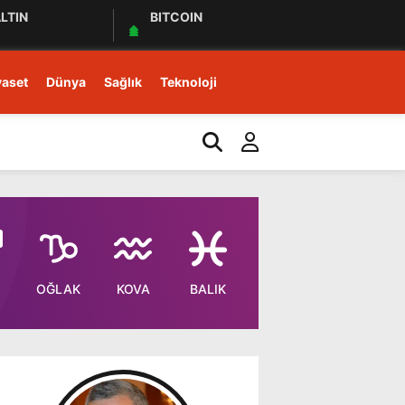
LTIN
BITCOIN
yaset
Dünya
Sağlık
Teknoloji
15:21
Kars Gravyerinin Coğrafi
OĞLAK
KOVA
BALIK