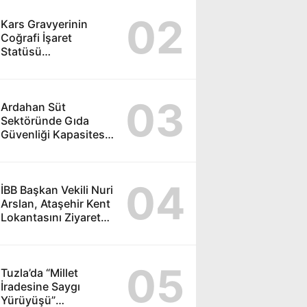
02
Kars Gravyerinin
Coğrafi İşaret
Statüsü
Güçlendiriliyor
03
Ardahan Süt
Sektöründe Gıda
Güvenliği Kapasitesi
Güçleniyor
04
İBB Başkan Vekili Nuri
Arslan, Ataşehir Kent
Lokantasını Ziyaret
Etti
05
Tuzla’da “Millet
İradesine Saygı
Yürüyüşü”