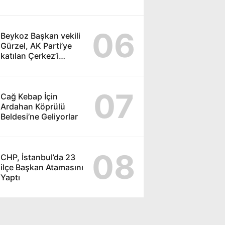
Düzenlendi
06
Beykoz Başkan vekili
Gürzel, AK Parti’ye
katılan Çerkez’i
ziyaret etti
07
Cağ Kebap İçin
Ardahan Köprülü
Beldesi’ne Geliyorlar
08
CHP, İstanbul’da 23
ilçe Başkan Atamasını
Yaptı