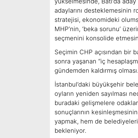
yükselmesinde, Batı’da ada
adaylarını desteklemesinin ro
stratejisi, ekonomideki olum
MHP’nin, ‘beka sorunu’ üzerin
seçmenini konsolide etmesin
Seçimin CHP açısından bir 
sonra yaşanan “iç hesaplaşma,
gündemden kaldırmış olması
İstanbul’daki büyükşehir beled
oyların yeniden sayılması ne
buradaki gelişmelere odakla
sonuçlarının kesinleşmesinin
yapmak, hem de belediyelerin
bekleniyor.