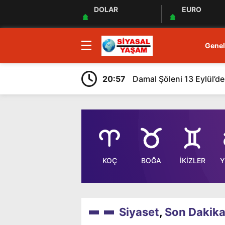
DOLAR
EURO
Genel
20:57
Damal Şöleni 13 Eylül’de
KOÇ
BOĞA
İKİZLER
Y
Siyaset
,
Son Dakika