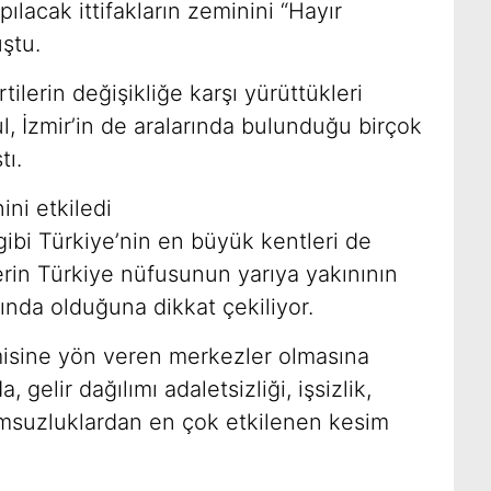
pılacak ittifakların zeminini “Hayır
ştu.
tilerin değişikliğe karşı yürüttükleri
l, İzmir’in de aralarında bulunduğu birçok
tı.
ni etkiledi
gibi Türkiye’nin en büyük kentleri de
erin Türkiye nüfusunun yarıya yakınının
nında olduğuna dikkat çekiliyor.
isine yön veren merkezler olmasına
 gelir dağılımı adaletsizliği, işsizlik,
msuzluklardan en çok etkilenen kesim