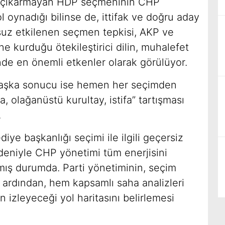
y çıkarmayan HDP seçmeninin CHP
l oynadığı bilinse de, ittifak ve doğru aday
suz etkilenen seçmen tepkisi, AKP ve
e kurduğu ötekileştirici dilin, muhalefet
de en önemli etkenler olarak görülüyor.
başka sonucu ise hemen her seçimden
 olağanüstü kurultay, istifa” tartışması
.
iye başkanlığı seçimi ile ilgili geçersiz
deniyle CHP yönetimi tüm enerjisini
mış durumda. Parti yönetiminin, seçim
 ardından, hem kapsamlı saha analizleri
 izleyeceği yol haritasını belirlemesi