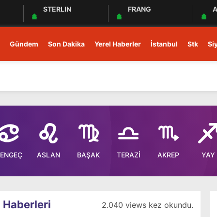
STERLIN
FRANG
A
Gündem
Son Dakika
Yerel Haberler
İstanbul
Stk
Si
ENGEÇ
ASLAN
BAŞAK
TERAZİ
AKREP
YAY
 Haberleri
2.040 views kez okundu.