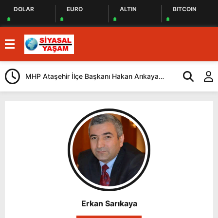
DOLAR
EURO
ALTIN
BITCOIN
MHP Ataşehir İlçe Başkanı Hakan Arıkaya
Bağımsız Med
Güven Tazeledi
Aydın Özgün 
Erkan Sarıkaya