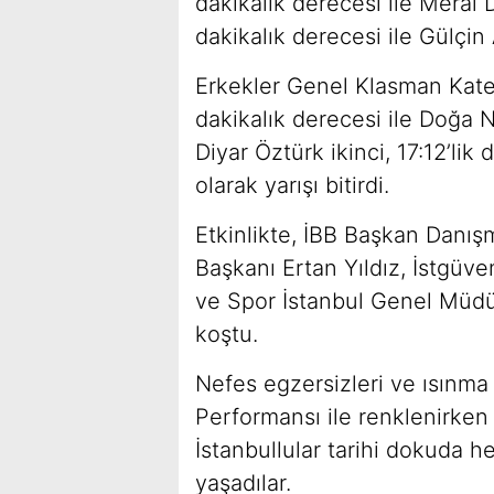
dakikalık derecesi ile Meral 
dakikalık derecesi ile Gülçin
Erkekler Genel Klasman Kateg
dakikalık derecesi ile Doğa N
Diyar Öztürk ikinci, 17:12’li
olarak yarışı bitirdi.
Etkinlikte, İBB Başkan Danış
Başkanı Ertan Yıldız, İstgü
ve Spor İstanbul Genel Müdür
koştu.
Nefes egzersizleri ve ısınma 
Performansı ile renklenirken
İstanbullular tarihi dokuda h
yaşadılar.