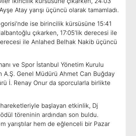
Diler ikincilik kürsüsüne çıkarken, 24:03
 Ayşe Atay yarışı üçüncü olarak tamamladı.
orisi’nde ise birincilik kürsüsüne 15:41
albantoğlu çıkarken, 17:05’lik derecesi ile
k derecesi ile Anlahed Belhak Nakib üçüncü
manı ve Spor İstanbul Yönetim Kurulu
ven A.Ş. Genel Müdürü Ahmet Can Buğday
ü İ. Renay Onur da sporcularla birlikte
hareketleriyle başlayan etkinlik, Dj
 ödül töreninin ardından son buldu.
em yarıştılar hem de eğlenceli bir Pazar