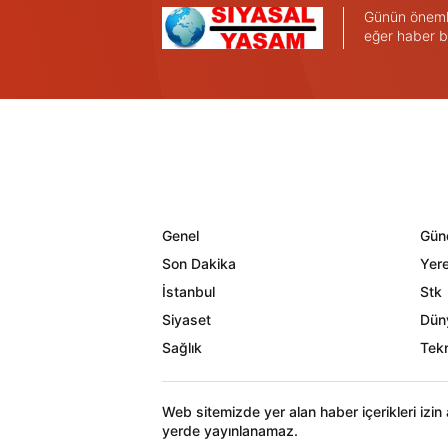
Günün önemli 
eğer haber b
Genel
Gün
Son Dakika
Yere
İstanbul
Stk
Siyaset
Dün
Sağlık
Tekn
Web sitemizde yer alan haber içerikleri izi
yerde yayınlanamaz.