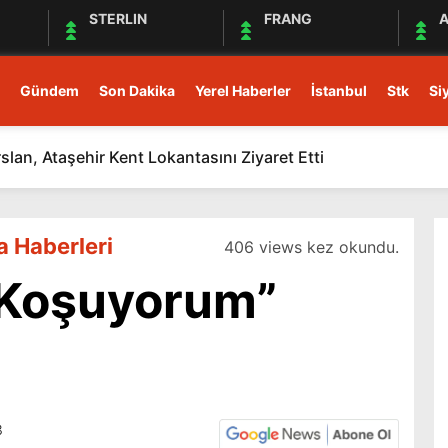
STERLIN
FRANG
A
Gündem
Son Dakika
Yerel Haberler
İstanbul
Stk
Si
rslan, Ataşehir Kent Lokantasını Ziyaret Etti
a Haberleri
406 views kez okundu.
u Koşuyorum”
3