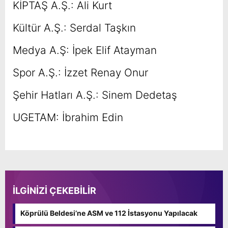
KİPTAŞ A.Ş.: Ali Kurt
Kültür A.Ş.: Serdal Taşkın
Medya A.Ş: İpek Elif Atayman
Spor A.Ş.: İzzet Renay Onur
Şehir Hatları A.Ş.: Sinem Dedetaş
UGETAM: İbrahim Edin
İLGİNİZİ ÇEKEBİLİR
Köprülü Beldesi’ne ASM ve 112 İstasyonu Yapılacak