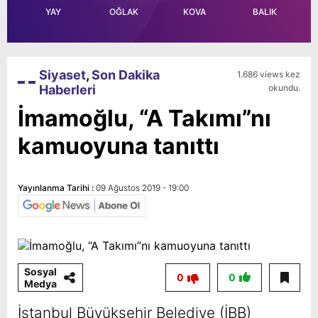
YAY
OĞLAK
KOVA
BALIK
Siyaset
,
Son Dakika
1.686 views kez
Haberleri
okundu.
İmamoğlu, “A Takımı”nı
kamuoyuna tanıttı
Yayınlanma Tarihi :
09 Ağustos 2019 - 19:00
Sosyal
0
0
Medya
İstanbul Büyükşehir Belediye (İBB)