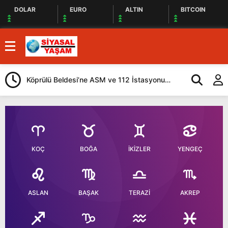
DOLAR
EURO
ALTIN
BITCOIN
Köprülü Beldesi’ne ASM ve 112 İstasyonu
Ardahan’da Sağ
Yapılacak
KOÇ
BOĞA
İKİZLER
YENGEÇ
ASLAN
BAŞAK
TERAZİ
AKREP