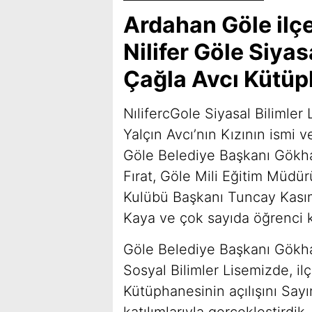
Ardahan Göle ilç
Nilifer Göle Siyas
Çağla Avcı Kütüph
NılifercGole Siyasal Bilimler
Yalçın Avcı’nın Kızının ismi v
Göle Belediye Başkanı Gök
Fırat, Göle Mili Eğitim Müdü
Kulübü Başkanı Tuncay Kası
Kaya ve çok sayıda öğrenci ka
Göle Belediye Başkanı Gökh
Sosyal Bilimler Lisemizde, il
Kütüphanesinin açılışını Sa
katılımlarıyla gerçekleştird