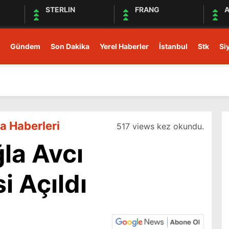
STERLIN
FRANG
A
Gündem
Son Dakika
Yerel Haberler
İstanbul
Stk
Si
a Haberleri
517 views kez okundu.
la Avcı
 Açıldı