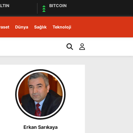
LTIN
BITCOIN
yaset
Dünya
Sağlık
Teknoloji
15:21
Kars Gravyerinin Coğrafi
Erkan Sarıkaya