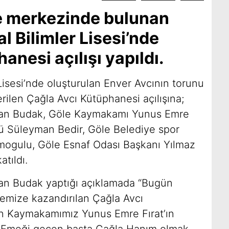
e merkezinde bulunan
al Bilimler Lisesi’nde
anesi açılışı yapıldı.
 Lisesi’nde oluşturulan Enver Avcının torunu
erilen Çağla Avcı Kütüphanesi açılışına;
han Budak, Göle Kaymakamı Yunus Emre
rü Süleyman Bedir, Göle Belediye spor
mogulu, Göle Esnaf Odası Başkanı Yılmaz
tıldı.
an Budak yaptığı açıklamada “Bugün
çemize kazandırılan Çağla Avcı
yın Kaymakamımız Yunus Emre Fırat’ın
ik. Emeği geçen başta Çağla Hanım olmak