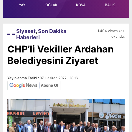
YAY
OĞLAK
KOVA
BALIK
Siyaset
,
Son Dakika
1.404 views kez
Haberleri
okundu.
CHP’li Vekiller Ardahan
Belediyesini Ziyaret
Yayınlanma Tarihi :
07 Haziran 2022 - 18:16