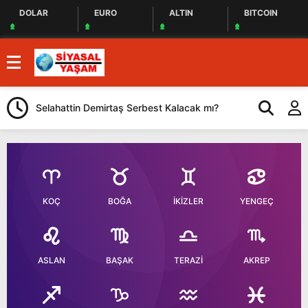
DOLAR
EURO
ALTIN
BITCOIN
Selahattin Demirtaş Serbest Kalacak mı?
YENİ Parti Gö
Önemli Açıkl
KOÇ
BOĞA
İKİZLER
YENGEÇ
ASLAN
BAŞAK
TERAZİ
AKREP