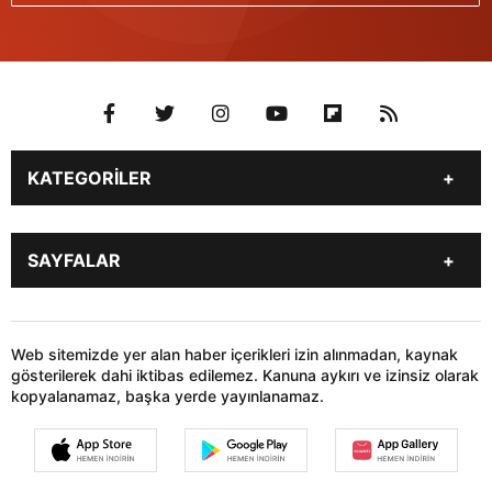
KATEGORİLER
Genel
Gündem
SAYFALAR
Son Dakika
Yerel Haberler
İstanbul
Stk
KÜNYE
İLETİŞİM
Siyaset
Dünya
HABER GÖNDER
Web sitemizde yer alan haber içerikleri izin alınmadan, kaynak
Sağlık
Teknoloji
gösterilerek dahi iktibas edilemez. Kanuna aykırı ve izinsiz olarak
kopyalanamaz, başka yerde yayınlanamaz.