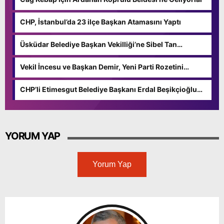
CHP, İstanbul’da 23 ilçe Başkan Atamasını Yaptı
Üsküdar Belediye Başkan Vekilliği’ne Sibel Tan
Çetinkaya seçildi
Vekil İncesu ve Başkan Demir, Yeni Parti Rozetini
Taktılar
CHP’li Etimesgut Belediye Başkanı Erdal Beşikçioğlu
dahil 40 kişi tutuklandı
YORUM YAP
Yorum Yap