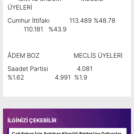
ÜYELERİ
Cumhur İttifakı 113.489 %48.78
110.181 %43.9
ÂDEM BOZ MECLİS ÜYELERİ
Saadet Partisi 4.081
%1.62 4.991 %1.9
İLGİNİZİ ÇEKEBİLİR
Cağ Kebap İçin Ardahan Köprülü Beldesi’ne Geliyorlar