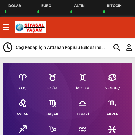
DOLAR
EURO
ALTIN
BITCOIN
Cağ Kebap İçin Ardahan Köprülü Beldesi’ne
CHP, İstanbul
Geliyorlar
Yaptı
KOÇ
BOĞA
İKİZLER
YENGEÇ
ASLAN
BAŞAK
TERAZİ
AKREP