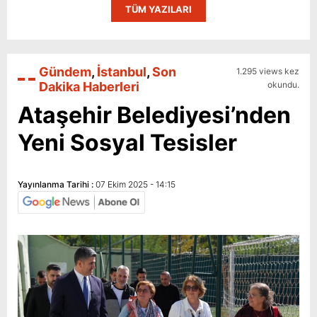
TÜM YAZILARI
Gündem
,
İstanbul
,
Son
1.295 views kez
Dakika Haberleri
okundu.
Ataşehir Belediyesi’nden
Yeni Sosyal Tesisler
Yayınlanma Tarihi :
07 Ekim 2025 - 14:15