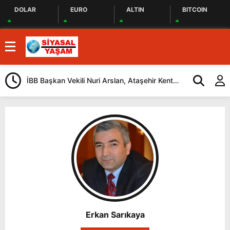
DOLAR
EURO
ALTIN
BITCOIN
İBB Başkan Vekili Nuri Arslan, Ataşehir Kent
Tuzla’da “Mil
Lokantasını Ziyaret Etti
Düzenlendi
Erkan Sarıkaya