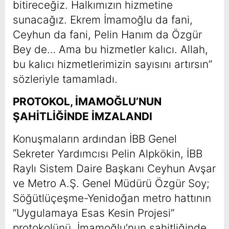
bitireceğiz. Halkımızın hizmetine
sunacağız. Ekrem İmamoğlu da fani,
Ceyhun da fani, Pelin Hanım da Özgür
Bey de… Ama bu hizmetler kalıcı. Allah,
bu kalıcı hizmetlerimizin sayısını artırsın”
sözleriyle tamamladı.
PROTOKOL, İMAMOĞLU’NUN
ŞAHİTLİĞİNDE İMZALANDI
Konuşmaların ardından İBB Genel
Sekreter Yardımcısı Pelin Alpkökin, İBB
Raylı Sistem Daire Başkanı Ceyhun Avşar
ve Metro A.Ş. Genel Müdürü Özgür Soy;
Söğütlüçeşme-Yenidoğan metro hattının
“Uygulamaya Esas Kesin Projesi”
protokolünü, İmamoğlu’nun şahitliğinde,