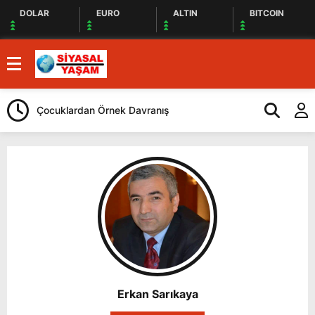
DOLAR
EURO
ALTIN
BITCOIN
Çocuklardan Örnek Davranış
Selahattin De
Erkan Sarıkaya