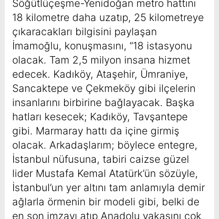
Söğütlüçeşme-Yenidoğan metro hattını
18 kilometre daha uzatıp, 25 kilometreye
çıkaracakları bilgisini paylaşan
İmamoğlu, konuşmasını, “18 istasyonu
olacak. Tam 2,5 milyon insana hizmet
edecek. Kadıköy, Ataşehir, Ümraniye,
Sancaktepe ve Çekmeköy gibi ilçelerin
insanlarını birbirine bağlayacak. Başka
hatları kesecek; Kadıköy, Tavşantepe
gibi. Marmaray hattı da içine girmiş
olacak. Arkadaşlarım; böylece entegre,
İstanbul nüfusuna, tabiri caizse güzel
lider Mustafa Kemal Atatürk’ün sözüyle,
İstanbul’un yer altını tam anlamıyla demir
ağlarla örmenin bir modeli gibi, belki de
en son imzayı atıp Anadolu yakasını çok