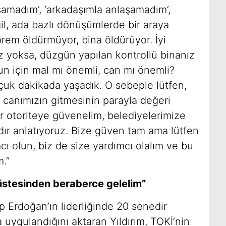
amadım’, ‘arkadaşımla anlaşamadım’,
l, ada bazlı dönüşümlerde bir araya
prem öldürmüyor, bina öldürüyor. İyi
ız yoksa, düzgün yapılan kontrollü binanız
n için mal mı önemli, can mı önemli?
çuk dakikada yaşadık. O sebeple lütfen,
r canımızın gitmesinin parayla değeri
r otoriteye güvenelim, belediyelerimize
dır anlatıyoruz. Bize güven tam ama lütfen
cı olun, biz de size yardımcı olalım ve bu
m.”
 üstesinden beraberce gelelim”
Erdoğan’ın liderliğinde 20 senedir
uygulandığını aktaran Yıldırım, TOKİ’nin