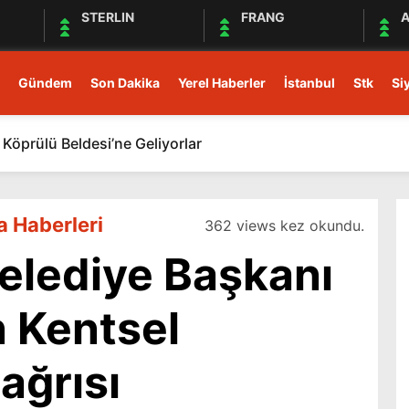
STERLIN
FRANG
A
Gündem
Son Dakika
Yerel Haberler
İstanbul
Stk
Si
Köprülü Beldesi’ne Geliyorlar
a Haberleri
362 views kez okundu.
elediye Başkanı
n Kentsel
ğrısı