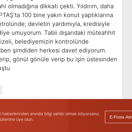
ahi olmadığına dikkati çekti. Yıldırım, daha
TAŞ’ta 100 bine yakın konut yaptıklarına
trolünde; devletin yardımıyla, kredisiyle
 diye umuyorum. Tabii dışarıdaki müteahhit
nizeli, belediyemizin kontrolünde
e ben şimdiden herkesi davet ediyorum.
verip, gönül gönüle verip bu işin üstesinden
uştu
haberlerinden anında bilgi sahibi olmak istiyorsanız
ültenine üye olun.