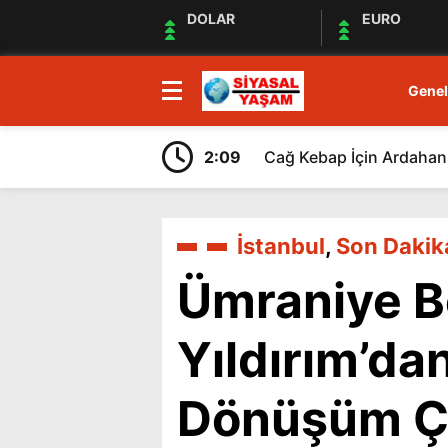
DOLAR
EURO
Genel
2:09
Cağ Kebap İçin Ardahan 
İstanbul
,
Son Dakik
Ümraniye B
Yıldırım’da
Dönüşüm Ça