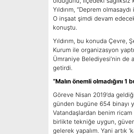
olduğunu, ilçedeki sağlıksız k
Yıldırım, “Deprem olmasaydı 
O inşaat şimdi devam edecek,
konuştu.
Yıldırım, bu konuda Çevre, Şe
Kurum ile organizasyon yaptık
Ümraniye Belediyesi’nin de af
getirdi.
“Malın önemli olmadığını 1 
Göreve Nisan 2019’da geldiği
günden bugüne 654 binayı yık
Vatandaşlardan benim ricam 
birlikte tekniğe uygun, güvene
gelerek yapalım. Yani artık ‘