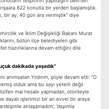
onutların tespitinin yapıldığını belirten
inşaata 622 konutla bir yerden başlamıştık.
 bir ay, 40 gün ara vermiştik” diye
hircilik ve İklim Değişikliği Bakanı Murat
larını, bütün ilçe belediyeleri gibi
et hazırlıklarına devam ettiğini dile
buçuk dakikada yaşadık”
ni anımsatan Yıldırım, şöyle devam etti: “O
mış olduk ama bu sayı yeterli değil.
lütfen mal hesabı yapmadan, otoriteyle
 dayalı işlerimizi bir an evvel bir araya
kardeşimle anlaşamadım’, ‘dayımla