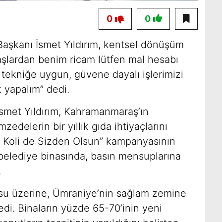
0
0
Başkanı İsmet Yıldırım, kentsel dönüşüm
daşlardan benim ricam lütfen mal hesabı
 tekniğe uygun, güvene dayalı işlerimizi
k yapalım” dedi.
smet Yıldırım, Kahramanmaraş’ın
edelerin bir yıllık gıda ihtiyaçlarını
ir Koli de Sizden Olsun” kampanyasının
 belediye binasında, basın mensuplarına
.
rusu üzerine, Ümraniye’nin sağlam zemine
edi. Binaların yüzde 65-70’inin yeni