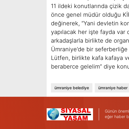
11 ildeki konutlarında çizik d
önce genel müdür olduğu KİP
değinerek, “Yani devletin kon
yapılacak her işte fayda var
arkadaşlarla birlikte de orga
Ümraniye’de bir seferberliğ
Lütfen, birlikte kafa kafaya 
beraberce gelelim” diye kon
ümraniye belediye
ümraniye haber
Günün önemli 
eğer haber b