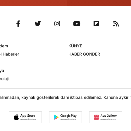
dem
KÜNYE
l Haberler
HABER GÖNDER
ya
oloji
n alınmadan, kaynak gösterilerek dahi iktibas edilemez. Kanuna aykır