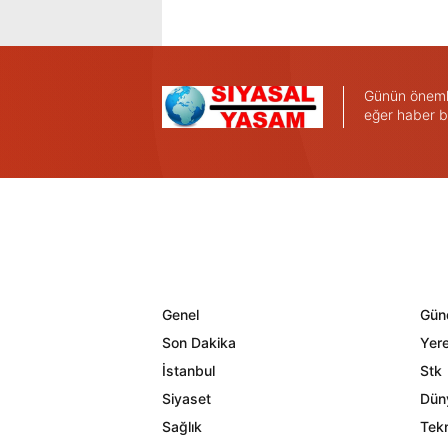
Günün önemli 
eğer haber b
Genel
Gün
Son Dakika
Yere
İstanbul
Stk
Siyaset
Dün
Sağlık
Tekn