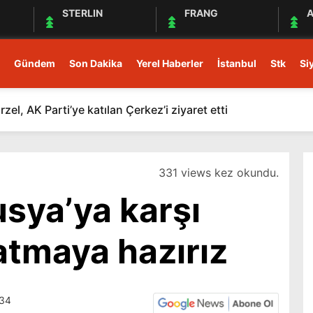
STERLIN
FRANG
A
Gündem
Son Dakika
Yerel Haberler
İstanbul
Stk
Si
el, AK Parti’ye katılan Çerkez’i ziyaret etti
331 views kez okundu.
sya’ya karşı
latmaya hazırız
:34