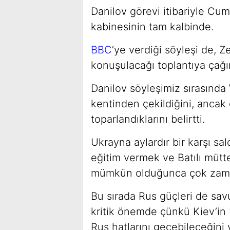
Danilov görevi itibariyle Cu
kabinesinin tam kalbinde.
BBC
’ye verdiği söyleşi de, Ze
konuşulacağı toplantıya çağırd
Danilov söyleşimiz sırasında
kentinden çekildiğini, anca
toparlandıklarını belirtti.
Ukrayna aylardır bir karşı sal
eğitim vermek ve Batılı mütt
mümkün olduğunca çok zaman
Bu sırada Rus güçleri de sav
kritik önemde çünkü Kiev’in 
Rus hatlarını geçebileceğini v