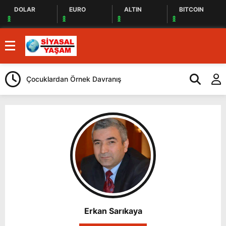
DOLAR
EURO
ALTIN
BITCOIN
Çocuklardan Örnek Davranış
Selahattin De
Erkan Sarıkaya