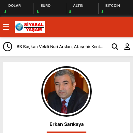
DOLAR
EURO
ALTIN
BITCOIN
İBB Başkan Vekili Nuri Arslan, Ataşehir Kent
Tuzla’da “Mil
Lokantasını Ziyaret Etti
Düzenlendi
Erkan Sarıkaya