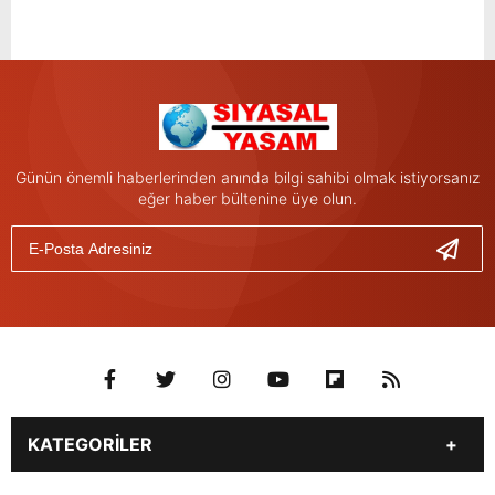
Günün önemli haberlerinden anında bilgi sahibi olmak istiyorsanız
eğer haber bültenine üye olun.
KATEGORİLER