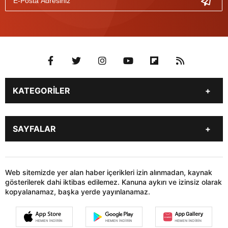
KATEGORİLER
Genel
Gündem
SAYFALAR
Son Dakika
Yerel Haberler
İstanbul
Stk
KÜNYE
İLETİŞİM
Siyaset
Dünya
HABER GÖNDER
Web sitemizde yer alan haber içerikleri izin alınmadan, kaynak
Sağlık
Teknoloji
gösterilerek dahi iktibas edilemez. Kanuna aykırı ve izinsiz olarak
kopyalanamaz, başka yerde yayınlanamaz.