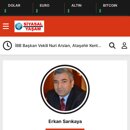
DOLAR
EURO
ALTIN
BITCOIN
İBB Başkan Vekili Nuri Arslan, Ataşehir Kent
Tuzla’da “Mil
Lokantasını Ziyaret Etti
Düzenlendi
Erkan Sarıkaya