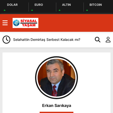
DOLAR
EURO
ALTIN
BITCOIN
Selahattin Demirtaş Serbest Kalacak mı?
YENİ Parti Gö
Önemli Açıkl
Erkan Sarıkaya