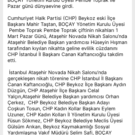
BOÇAY Yönetim Kurulu Üyesi Pembe Toprak ile
Pazar günü dünyaevine girdi.
Cumhuriyet Halk Partisi (CHP) Beykoz eski İlçe
Başkanı Mahir Taştan, BOÇAY Yönetim Kurulu Üyesi
Pembe Toprak Pembe Toprak çiftinin nikahları 1
Mart Pazar Günü, Ataşehir Novada Nikah Salonu’nda
Ataşehir Belediye Başkan yardımcısı Hüseyin Hışman
tarafından kıyılan nikahta geline evlilik cüzdanını
CHP İstanbul İl Başkanı Canan Kaftancıoğlu takdim
etti.
İstanbul Ataşehir Novada Nikah Salonu’nda
gerçekleşen nikah törenine CHP İstanbul İl Başkanı
Canan Kaftancıoğlu, CHP Beykoz İlçe Başkanı Aydın
Düzgün, CHP Ataşehir İlçe Başkanı Celal
Yalçın,Ataşehir Belediye Başkan yardımcısı Orhan
Çerkez, CHP Beykoz Belediye Başkan Adayı
Coşkun Tosun, CHP Kadın Kollar Başkanı Eylem
Uzuner, CHP Kadın Kolları İl Yönetim Kurulu Üyesi
Füsun Sökmez, CHP Beykoz Belediye Meclis Üyesi
Gülsüm Arıkan, Beykoz Kaymakamlığı Sosyal
Yardımlaşma Vakıf Müdürü Selim Safi, BOÇAY