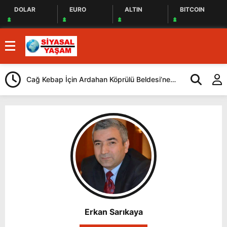
DOLAR
EURO
ALTIN
BITCOIN
Cağ Kebap İçin Ardahan Köprülü Beldesi’ne
CHP, İstanbul
Geliyorlar
Yaptı
Erkan Sarıkaya