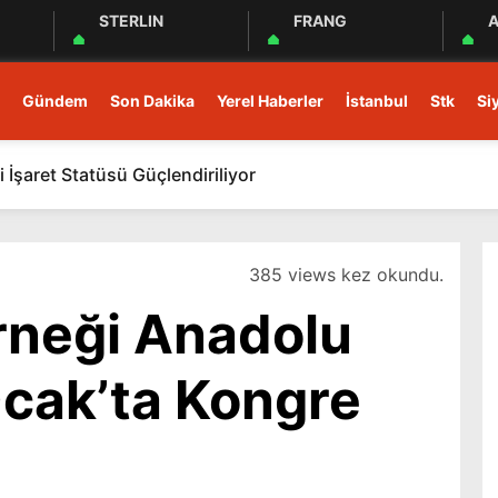
STERLIN
FRANG
A
Gündem
Son Dakika
Yerel Haberler
İstanbul
Stk
Si
 İşaret Statüsü Güçlendiriliyor
385 views kez okundu.
rneği Anadolu
Ocak’ta Kongre