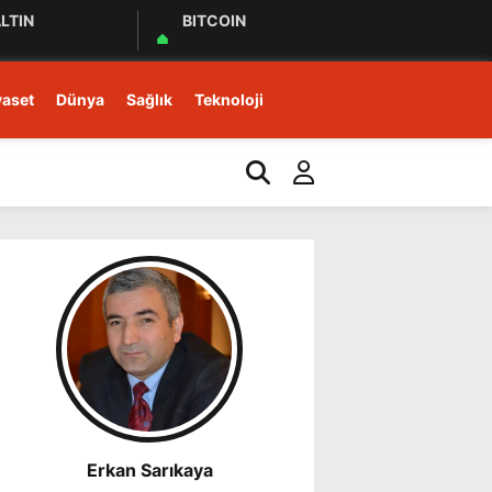
LTIN
BITCOIN
yaset
Dünya
Sağlık
Teknoloji
15:18
Ardahan Süt Sektöründe
Erkan Sarıkaya