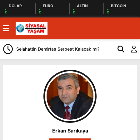
DOLAR
EURO
ALTIN
BITCOIN
Selahattin Demirtaş Serbest Kalacak mı?
YENİ Parti Gö
Önemli Açıkl
Erkan Sarıkaya