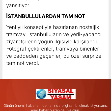
yansıtıyor.
İSTANBULLULARDAN TAM NOT
Yeni yıl konseptiyle hazırlanan nostaljik
tramvay, İstanbulluların ve yerli-yabancı
ziyaretçilerin yoğun ilgisiyle karşılandı.
Fotoğraf çektirenler, tramvaya binenler
ve caddeden geçenler, bu özel sürprize
tam not verdi.
Günün önemli haberlerinden anında bilgi sahibi olmak istiyorsanız
eğer haber bültenine üye olun.