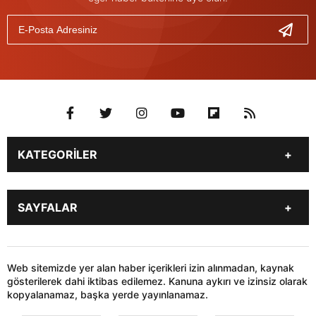
KATEGORİLER
Genel
Gündem
SAYFALAR
Son Dakika
Yerel Haberler
İstanbul
Stk
KÜNYE
İLETİŞİM
Siyaset
Dünya
HABER GÖNDER
Web sitemizde yer alan haber içerikleri izin alınmadan, kaynak
Sağlık
Teknoloji
gösterilerek dahi iktibas edilemez. Kanuna aykırı ve izinsiz olarak
kopyalanamaz, başka yerde yayınlanamaz.