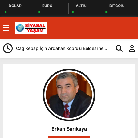
DOLAR
EURO
ALTIN
BITCOIN
Cağ Kebap İçin Ardahan Köprülü Beldesi’ne
CHP, İstanbul
Geliyorlar
Yaptı
Erkan Sarıkaya