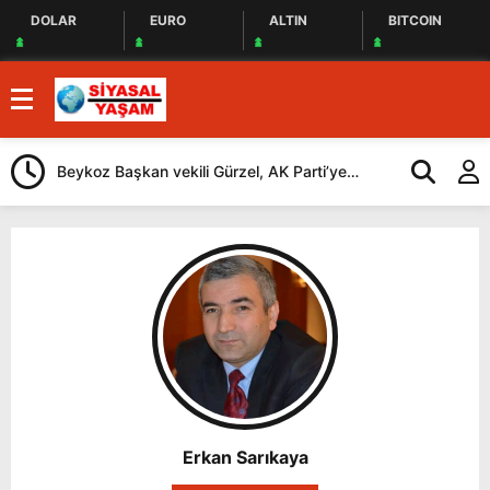
DOLAR
EURO
ALTIN
BITCOIN
Beykoz Başkan vekili Gürzel, AK Parti’ye
Cağ Kebap İç
katılan Çerkez’i ziyaret etti
Geliyorlar
Erkan Sarıkaya