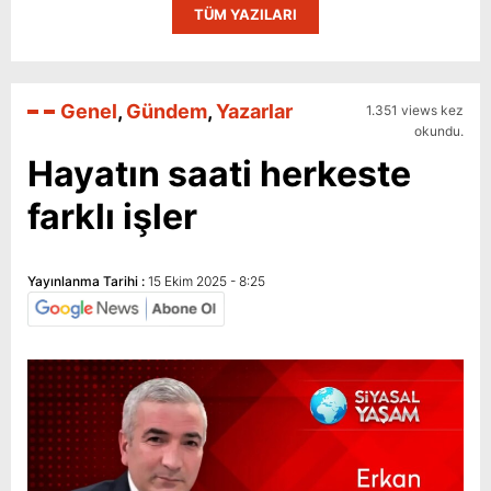
TÜM YAZILARI
Genel
,
Gündem
,
Yazarlar
1.351 views kez
okundu.
Hayatın saati herkeste
farklı işler
Yayınlanma Tarihi :
15 Ekim 2025 - 8:25