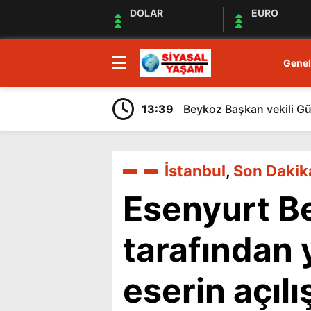
DOLAR
EURO
Genel
13:39
Beykoz Başkan vekili Gürz
İstanbul
,
Son Dakik
Esenyurt Be
tarafından 
eserin açılı