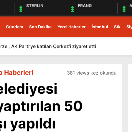
STERLIN
FRANG
A
Gündem
Son Dakika
Yerel Haberler
İstanbul
Stk
Si
el, AK Parti’ye katılan Çerkez’i ziyaret etti
a Haberleri
381 views kez okundu.
lediyesi
yaptırılan 50
şı yapıldı