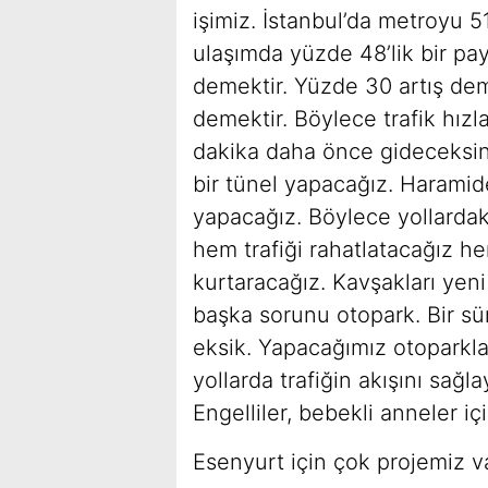
işimiz. İstanbul’da metroyu 5
ulaşımda yüzde 48’lik bir pa
demektir. Yüzde 30 artış de
demektir. Böylece trafik hızl
dakika daha önce gideceksin
bir tünel yapacağız. Haramide
yapacağız. Böylece yollardaki
hem trafiği rahatlatacağız he
kurtaracağız. Kavşakları yen
başka sorunu otopark. Bir sü
eksik. Yapacağımız otoparklar
yollarda trafiğin akışını sağ
Engelliler, bebekli anneler iç
Esenyurt için çok projemiz v