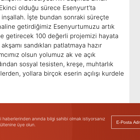
 Ekinci olduğu sürece Esenyurt’ta
nşallah. İşte bundan sonraki süreçte
aline getirdiğimiz Esenyurtumuzu artık
ne getirecek 100 değerli projemizi hayata
 akşamı sandıkları patlatmaya hazır
ımcımız olsun yolumuz ak ve açık
ından sosyal tesisten, kreşe, muhtarlık
slerden, yollara birçok eserin açılışı kurdele
haberlerinden anında bilgi sahibi olmak istiyorsanız
ültenine üye olun.