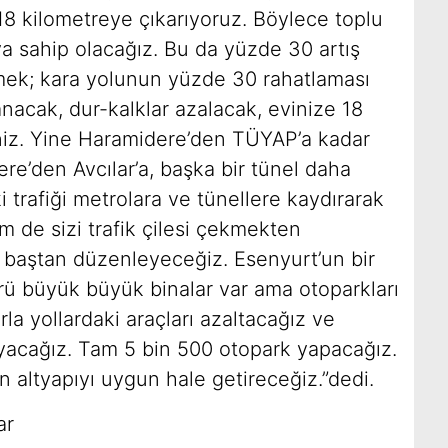
18 kilometreye çıkarıyoruz. Böylece toplu
ya sahip olacağız. Bu da yüzde 30 artış
mek; kara yolunun yüzde 30 rahatlaması
anacak, dur-kalklar azalacak, evinize 18
iz. Yine Haramidere’den TÜYAP’a kadar
re’den Avcılar’a, başka bir tünel daha
 trafiği metrolara ve tünellere kaydırarak
m de sizi trafik çilesi çekmekten
i baştan düzenleyeceğiz. Esenyurt’un bir
rü büyük büyük binalar var ama otoparkları
la yollardaki araçları azaltacağız ve
layacağız. Tam 5 bin 500 otopark yapacağız.
in altyapıyı uygun hale getireceğiz.”dedi.
ar