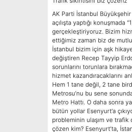
Trafik sıkıntısını biz çözeriz
AK Parti İstanbul Büyükşehir
açılışta yaptığı konuşmada “1 
gerçekleştiriyoruz. Bizim hiz
ettiğimiz zaman biz de mutlu 
İstanbul bizim için aşk hikaye
değiştiren Recep Tayyip Erdo
sorunlarını torunlara bırakm
hizmet kazandıracaklarını anl
Hem 1 tane değil, 2 tane bi
Metrosu’nu bu sene sonunda
Metro Hattı. O daha sonra ya
bütün yollar Esenyurt’a çıkıyo
probleminin ulaşım ve trafik
çözen kim? Esenyurt’ta, İsta