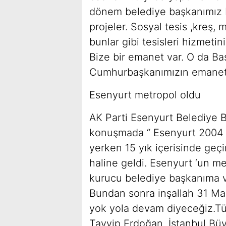
dönem belediye başkanımız 
projeler. Sosyal tesis ,kreş, m
bunlar gibi tesisleri hizmet
Bize bir emanet var. O da B
Cumhurbaşkanımızın emanetin
Esenyurt metropol oldu
AK Parti Esenyurt Belediye B
konuşmada “ Esenyurt 2004 ö
yerken 15 yık içerisinde geç
haline geldi. Esenyurt ‘un 
kurucu belediye başkanıma v
Bundan sonra inşallah 31 Ma
yok yola devam diyeceğiz.Tü
Tayyip Erdoğan, İstanbul Büy