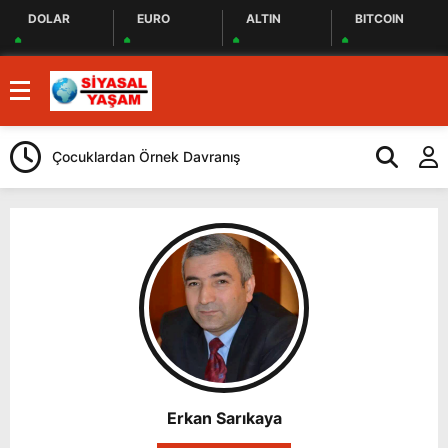
DOLAR
EURO
ALTIN
BITCOIN
Çocuklardan Örnek Davranış
Selahattin De
Erkan Sarıkaya