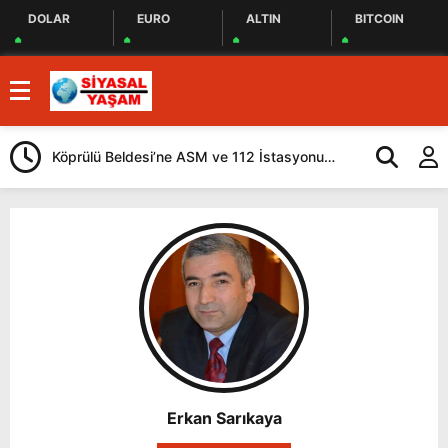
DOLAR
EURO
ALTIN
BITCOIN
Köprülü Beldesi’ne ASM ve 112 İstasyonu
Ardahan’da Sağ
Yapılacak
Erkan Sarıkaya