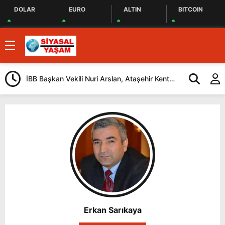
DOLAR
EURO
ALTIN
BITCOIN
İBB Başkan Vekili Nuri Arslan, Ataşehir Kent
Tuzla’da “Mil
Lokantasını Ziyaret Etti
Düzenlendi
Erkan Sarıkaya