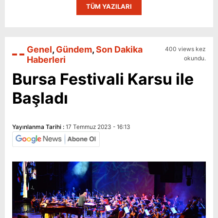
TÜM YAZILARI
Genel
,
Gündem
,
Son Dakika
400 views kez
Haberleri
okundu.
Bursa Festivali Karsu ile
Başladı
Yayınlanma Tarihi :
17 Temmuz 2023 - 16:13