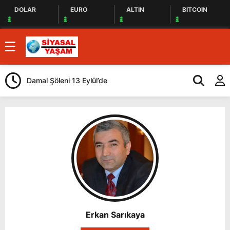
DOLAR
EURO
ALTIN
BITCOIN
Damal Şöleni 13 Eylül’de
Kars Gravyeri
Güçlendiriliyo
Erkan Sarıkaya