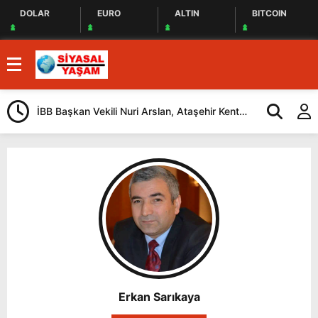
DOLAR
EURO
ALTIN
BITCOIN
İBB Başkan Vekili Nuri Arslan, Ataşehir Kent
Tuzla’da “Mil
Lokantasını Ziyaret Etti
Düzenlendi
Erkan Sarıkaya