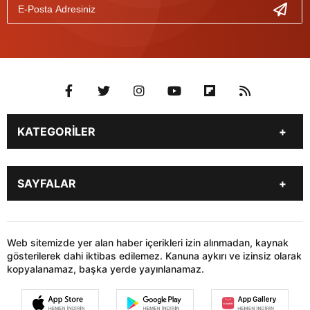
KATEGORİLER
Genel
Gündem
SAYFALAR
Son Dakika
Yerel Haberler
İstanbul
Stk
KÜNYE
İLETİŞİM
Siyaset
Dünya
HABER GÖNDER
Web sitemizde yer alan haber içerikleri izin alınmadan, kaynak
Sağlık
Teknoloji
gösterilerek dahi iktibas edilemez. Kanuna aykırı ve izinsiz olarak
kopyalanamaz, başka yerde yayınlanamaz.