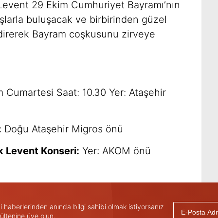
 Levent 29 Ekim Cumhuriyet Bayramı’nın
şlarla buluşacak ve birbirinden güzel
endirerek Bayram coşkusunu zirveye
 Cumartesi Saat: 10.30 Yer: Ataşehir
: Doğu Ataşehir Migros önü
k Levent Konseri:
Yer: AKOM önü
haberlerinden anında bilgi sahibi olmak istiyorsanız
ültenine üye olun.