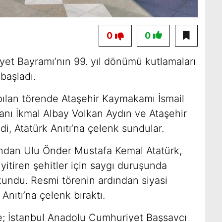
0
0
et Bayramı’nın 99. yıl dönümü kutlamaları
başladı.
ılan törende Ataşehir Kaymakamı İsmail
nı İkmal Albay Volkan Aydın ve Ataşehir
di, Atatürk Anıtı’na çelenk sundular.
ndan Ulu Önder Mustafa Kemal Atatürk,
 yitiren şehitler için saygı duruşunda
okundu. Resmi törenin ardından siyasi
 Anıtı’na çelenk bıraktı.
; İstanbul Anadolu Cumhuriyet Başsavcı