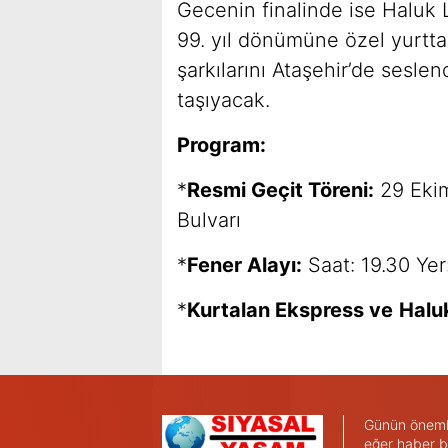
Gecenin finalinde ise Haluk
99. yıl dönümüne özel yurtta
şarkılarını Ataşehir’de sesl
taşıyacak.
Program:
*
Resmi Geçit Töreni:
29 Ekim
Bulvarı
*
Fener Alayı:
Saat: 19.30 Yer
*
Kurtalan Ekspress ve
Halu
Günün önemli 
eğer haber b