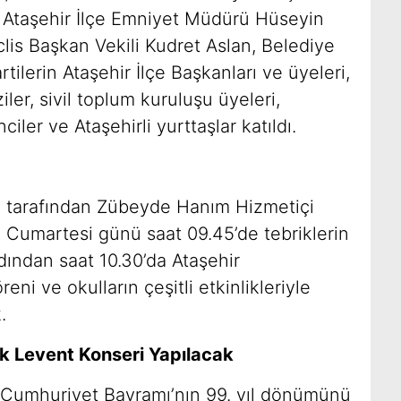
, Ataşehir İlçe Emniyet Müdürü Hüseyin
lis Başkan Vekili Kudret Aslan, Belediye
rtilerin Ataşehir İlçe Başkanları ve üyeleri,
ler, sivil toplum kuruluşu üyeleri,
iler ve Ataşehirli yurttaşlar katıldı.
ı tarafından Zübeyde Hanım Hizmetiçi
 Cumartesi günü saat 09.45’de tebriklerin
ından saat 10.30’da Ataşehir
eni ve okulların çeşitli etkinlikleriyle
.
uk Levent Konseri Yapılacak
m Cumhuriyet Bayramı’nın 99. yıl dönümünü