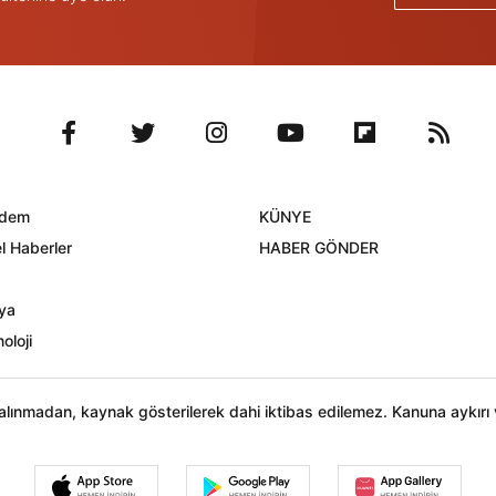
dem
KÜNYE
l Haberler
HABER GÖNDER
ya
oloji
n alınmadan, kaynak gösterilerek dahi iktibas edilemez. Kanuna aykır