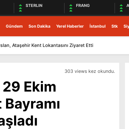
STERLIN
FRANG
A
Gündem
Son Dakika
Yerel Haberler
İstanbul
Stk
Si
rslan, Ataşehir Kent Lokantasını Ziyaret Etti
303 views kez okundu.
 29 Ekim
 Bayramı
aşladı