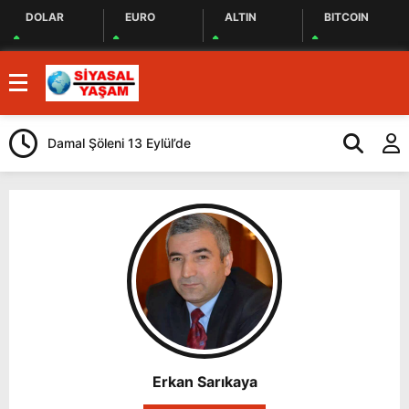
DOLAR
EURO
ALTIN
BITCOIN
Damal Şöleni 13 Eylül’de
Kars Gravyeri
Güçlendiriliyo
Erkan Sarıkaya