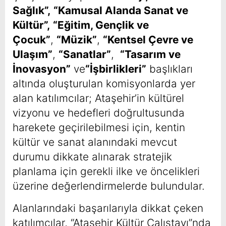
Sağlık”,
“Kamusal Alanda Sanat ve
Kültür”,
“Eğitim, Gençlik ve
Çocuk”
,
“Müzik”
,
“Kentsel Çevre ve
Ulaşım”
,
“Sanatlar”
,
“Tasarım ve
İnovasyon”
ve
“İşbirlikleri”
başlıkları
altında oluşturulan komisyonlarda yer
alan katılımcılar; Ataşehir’in kültürel
vizyonu ve hedefleri doğrultusunda
harekete geçirilebilmesi için, kentin
kültür ve sanat alanındaki mevcut
durumu dikkate alınarak stratejik
planlama için gerekli ilke ve öncelikleri
üzerine değerlendirmelerde bulundular.
Alanlarındaki başarılarıyla dikkat çeken
katılımcılar, “Ataşehir Kültür Çalıştayı”nda