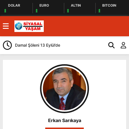
DOLAR
EURO
ALTIN
BITCOIN
Damal Şöleni 13 Eylül’de
Kars Gravyeri
Güçlendiriliyo
Erkan Sarıkaya