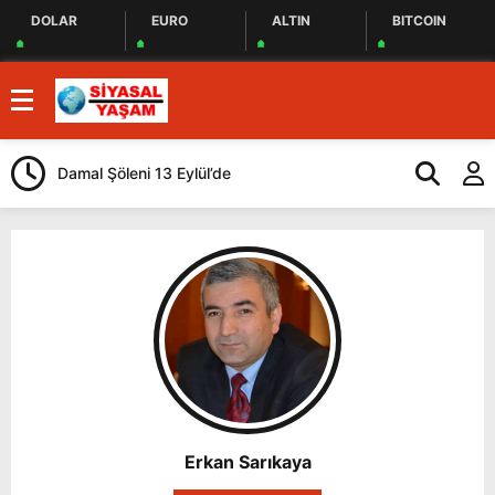
DOLAR
EURO
ALTIN
BITCOIN
Damal Şöleni 13 Eylül’de
Kars Gravyeri
Güçlendiriliyo
Erkan Sarıkaya