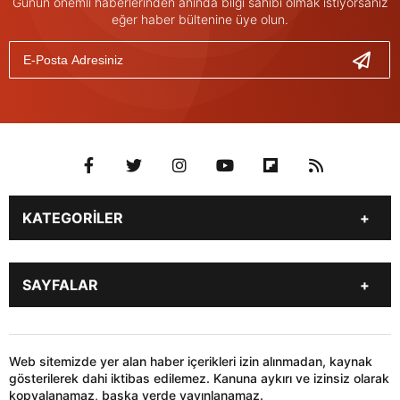
Günün önemli haberlerinden anında bilgi sahibi olmak istiyorsanız
eğer haber bültenine üye olun.
KATEGORİLER
Genel
Gündem
SAYFALAR
Son Dakika
Yerel Haberler
İstanbul
Stk
KÜNYE
İLETİŞİM
Siyaset
Dünya
HABER GÖNDER
Web sitemizde yer alan haber içerikleri izin alınmadan, kaynak
Sağlık
Teknoloji
gösterilerek dahi iktibas edilemez. Kanuna aykırı ve izinsiz olarak
kopyalanamaz, başka yerde yayınlanamaz.