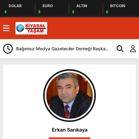
DOLAR
EURO
ALTIN
BITCOIN
Bağımsız Medya Gazeteciler Derneği Başkanı
Damal Şöleni 
Aydın Özgün Güven Tazeledi
Erkan Sarıkaya