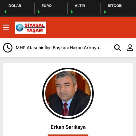
DOLAR
EURO
ALTIN
BITCOIN
MHP Ataşehir İlçe Başkanı Hakan Arıkaya
Bağımsız Med
Güven Tazeledi
Aydın Özgün 
Erkan Sarıkaya