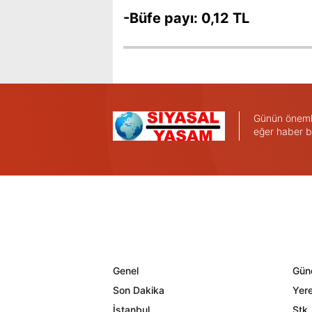
-Büfe payı: 0,12 TL
Günün önemli 
eğer haber b
Genel
Gün
Son Dakika
Yere
İstanbul
Stk