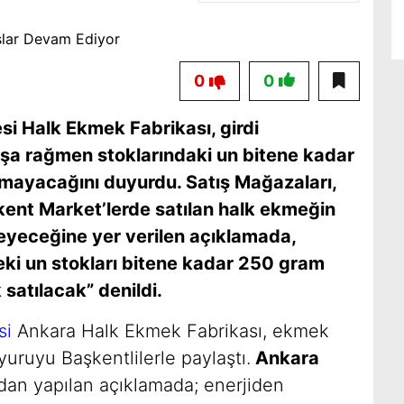
0
0
i Halk Ekmek Fabrikası, girdi
ışa rağmen stoklarındaki un bitene kadar
lmayacağını duyurdu. Satış Mağazaları,
kent Market’lerde satılan halk ekmeğin
meyeceğine yer verilen açıklamada,
deki un stokları bitene kadar 250 gram
 satılacak” denildi.
si
Ankara Halk Ekmek Fabrikası, ekmek
duyuruyu Başkentlilerle paylaştı.
Ankara
dan yapılan açıklamada; enerjiden