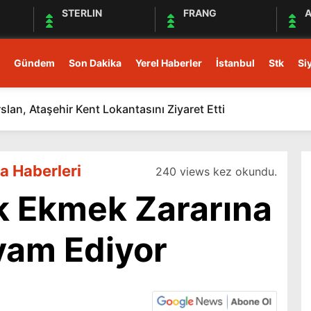
STERLIN
FRANG
A
Gündem
Son Dakika
Yerel Haberler
İstanbul
Stk
Si
rslan, Ataşehir Kent Lokantasını Ziyaret Etti
a Haberleri
240 views kez okundu.
k Ekmek Zararına
vam Ediyor
1