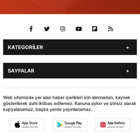
KATEGORİLER
Genel
Gündem
SAYFALAR
Son Dakika
Yerel Haberler
İstanbul
Stk
KÜNYE
İLETİŞİM
Siyaset
Dünya
HABER GÖNDER
Web sitemizde yer alan haber içerikleri izin alınmadan, kaynak
Sağlık
Teknoloji
gösterilerek dahi iktibas edilemez. Kanuna aykırı ve izinsiz olarak
kopyalanamaz, başka yerde yayınlanamaz.