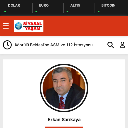
DOLAR
EURO
ALTIN
BITCOIN
Köprülü Beldesi’ne ASM ve 112 İstasyonu
Ardahan’da Sağ
Yapılacak
Erkan Sarıkaya