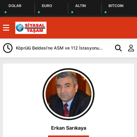
DOLAR
EURO
ALTIN
BITCOIN
Köprülü Beldesi’ne ASM ve 112 İstasyonu
Ardahan’da Sağ
Yapılacak
Erkan Sarıkaya