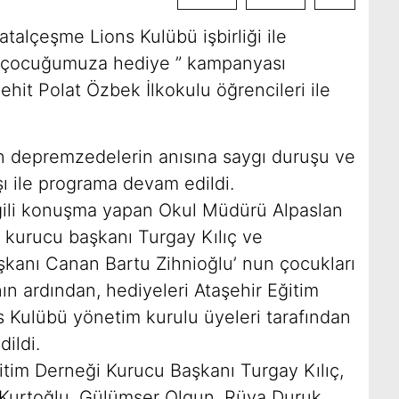
talçeşme Lions Kulübü işbirliği ile
lli çocuğumuza hediye ” kampanyası
Şehit Polat Özbek İlkokulu öğrencileri ile
 depremzedelerin anısına saygı duruşu ve
şı ile programa devam edildi.
gili konuşma yapan Okul Müdürü Alpaslan
i kurucu başkanı Turgay Kılıç ve
kanı Canan Bartu Zihnioğlu’ nun çocukları
n ardından, hediyeleri Ataşehir Eğitim
 Kulübü yönetim kurulu üyeleri tarafından
dildi.
itim Derneği Kurucu Başkanı Turgay Kılıç,
 Kurtoğlu, Gülümser Olgun, Rüya Duruk,