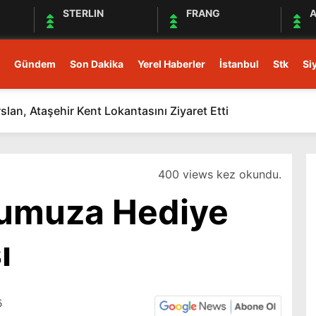
STERLIN
FRANG
A
Gündem
Son Dakika
Yerel Haberler
İstanbul
Stk
Si
rslan, Ataşehir Kent Lokantasını Ziyaret Etti
400 views kez okundu.
umuza Hediye
ı
5