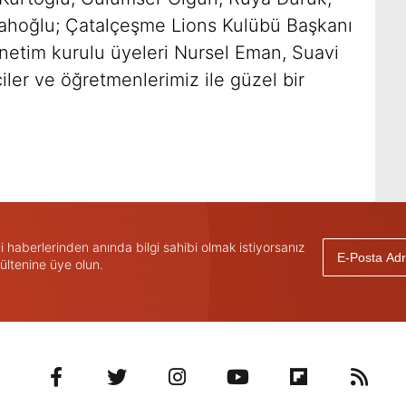
tahoğlu; Çatalçeşme Lions Kulübü Başkanı
netim kurulu üyeleri Nursel Eman, Suavi
ler ve öğretmenlerimiz ile güzel bir
haberlerinden anında bilgi sahibi olmak istiyorsanız
ültenine üye olun.