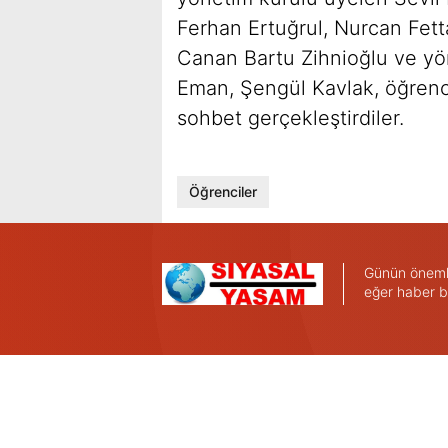
Ferhan Ertuğrul, Nurcan Fet
Canan Bartu Zihnioğlu ve yö
Eman, Şengül Kavlak, öğrenci
sohbet gerçekleştirdiler.
Öğrenciler
Günün önemli 
eğer haber b