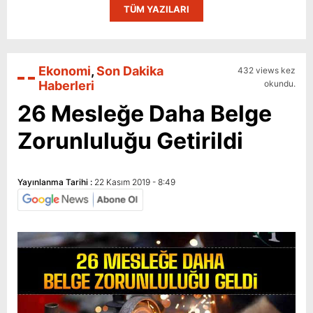
TÜM YAZILARI
Ekonomi
,
Son Dakika
432 views kez
Haberleri
okundu.
26 Mesleğe Daha Belge
Zorunluluğu Getirildi
Yayınlanma Tarihi :
22 Kasım 2019 - 8:49