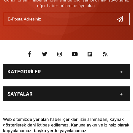
eğer haber bültenine üye olun.
KATEGORİLER
Genel
Gündem
SAYFALAR
Son Dakika
Yerel Haberler
İstanbul
Stk
KÜNYE
İLETİŞİM
Siyaset
Dünya
HABER GÖNDER
Web sitemizde yer alan haber içerikleri izin alınmadan, kaynak
Sağlık
Teknoloji
gösterilerek dahi iktibas edilemez. Kanuna aykırı ve izinsiz olarak
kopyalanamaz, başka yerde yayınlanamaz.