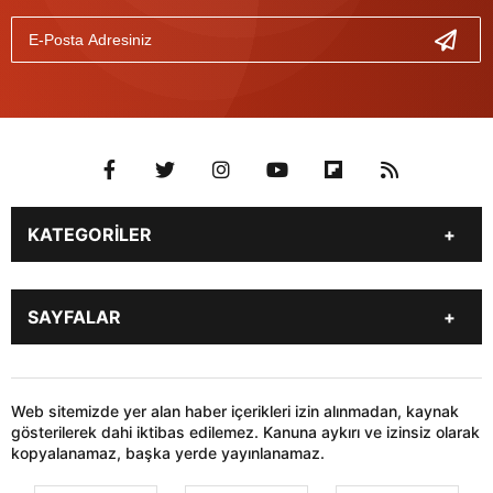
KATEGORİLER
Genel
Gündem
SAYFALAR
Son Dakika
Yerel Haberler
İstanbul
Stk
KÜNYE
İLETİŞİM
Siyaset
Dünya
HABER GÖNDER
Web sitemizde yer alan haber içerikleri izin alınmadan, kaynak
Sağlık
Teknoloji
gösterilerek dahi iktibas edilemez. Kanuna aykırı ve izinsiz olarak
kopyalanamaz, başka yerde yayınlanamaz.