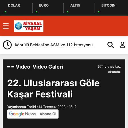
DOLAR
EURO
ALTIN
BITCOIN
Köprülü Beldesi’ne ASM ve 112 İstasyonu
Ardahan’da Sağ
Yapılacak
Video
,
Video Galeri
574 views kez
okundu.
22. Uluslararası Göle
Kaşar Festivali
Yayınlanma Tarihi :
14 Temmuz 2023 - 15:17