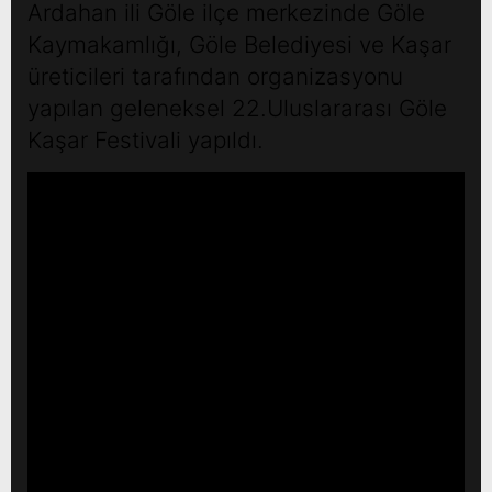
Ardahan ili Göle ilçe merkezinde Göle
Kaymakamlığı, Göle Belediyesi ve Kaşar
üreticileri tarafından organizasyonu
yapılan geleneksel 22.Uluslararası Göle
Kaşar Festivali yapıldı.