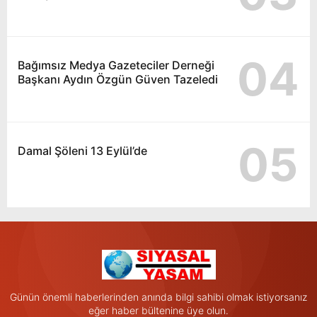
04
Bağımsız Medya Gazeteciler Derneği
Başkanı Aydın Özgün Güven Tazeledi
05
Damal Şöleni 13 Eylül’de
Günün önemli haberlerinden anında bilgi sahibi olmak istiyorsanız
eğer haber bültenine üye olun.