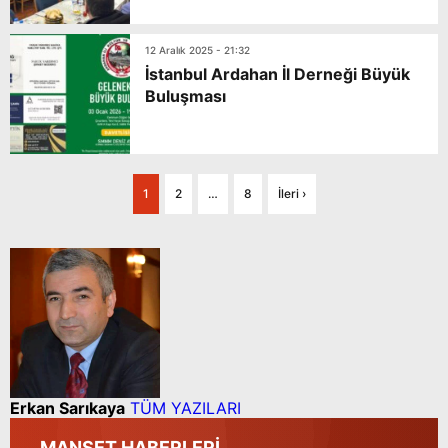
12 Aralık 2025 - 21:32
İstanbul Ardahan İl Derneği Büyük
Buluşması
1
2
…
8
İleri ›
Erkan Sarıkaya
TÜM YAZILARI
MANŞET HABERLERİ