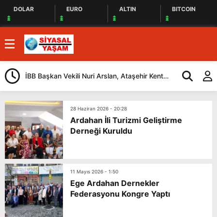
DOLAR
EURO
ALTIN
BITCOIN
İBB Başkan Vekili Nuri Arslan, Ataşehir Kent
Tuzla’da “Mil
Lokantasını Ziyaret Etti
Düzenlendi
28 Haziran 2026 - 20:28
Ardahan İli Turizmi Geliştirme
Derneği Kuruldu
11 Mayıs 2026 - 1:50
Ege Ardahan Dernekler
Federasyonu Kongre Yaptı