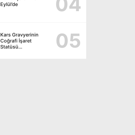
04
Eylül’de
05
Kars Gravyerinin
Coğrafi İşaret
Statüsü
Güçlendiriliyor