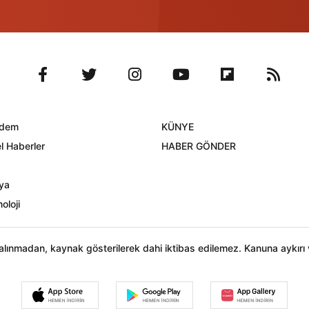
dem
KÜNYE
l Haberler
HABER GÖNDER
ya
oloji
n alınmadan, kaynak gösterilerek dahi iktibas edilemez. Kanuna aykır