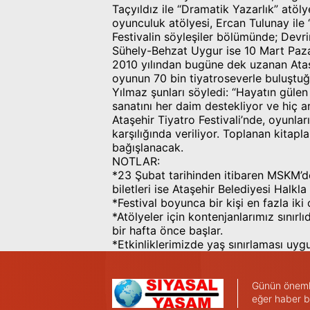
Taçyıldız ile “Dramatik Yazarlık” atö
oyunculuk atölyesi, Ercan Tulunay ile
Festivalin söyleşiler bölümünde; Devr
Sühely-Behzat Uygur ise 10 Mart Paza
2010 yılından bugüne dek uzanan Ataşe
oyunun 70 bin tiyatroseverle buluştuğ
Yılmaz şunları söyledi: “Hayatın gülen
sanatını her daim destekliyor ve hiç ar
Ataşehir Tiyatro Festivali’nde, oyunlar
karşılığında veriliyor. Toplanan kitapl
bağışlanacak.
NOTLAR:
*23 Şubat tarihinden itibaren MSKM’de
biletleri ise Ataşehir Belediyesi Halkla 
*Festival boyunca bir kişi en fazla iki o
*Atölyeler için kontenjanlarımız sınırlıd
bir hafta önce başlar.
*Etkinliklerimizde yaş sınırlaması uyg
Günün önemli 
eğer haber b