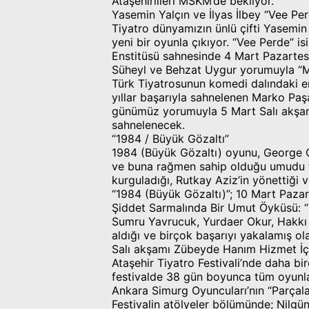
Ataşehirlileri MSKM’de bekliyor.
Yasemin Yalçın ve İlyas İlbey “Vee Per
Tiyatro dünyamızın ünlü çifti Yasemin Y
yeni bir oyunla çıkıyor. “Vee Perde” 
Enstitüsü sahnesinde 4 Mart Pazartesi
Süheyl ve Behzat Uygur yorumuyla “M
Türk Tiyatrosunun komedi dalındaki e
yıllar başarıyla sahnelenen Marko Paş
günümüz yorumuyla 5 Mart Salı akşam
sahnelenecek.
“1984 / Büyük Gözaltı”
1984 (Büyük Gözaltı) oyunu, George Or
ve buna rağmen sahip olduğu umudu tiy
kurguladığı, Rutkay Aziz’in yönettiği 
“1984 (Büyük Gözaltı)”; 10 Mart Paz
Şiddet Sarmalında Bir Umut Öyküsü: “L
Sumru Yavrucuk, Yurdaer Okur, Hakkı 
aldığı ve birçok başarıyı yakalamış ola
Salı akşamı Zübeyde Hanım Hizmet İçi
Ataşehir Tiyatro Festivali’nde daha bi
festivalde 38 gün boyunca tüm oyunlar
Ankara Simurg Oyuncuları’nın “Parçal
Festivalin atölyeler bölümünde; Nilgün