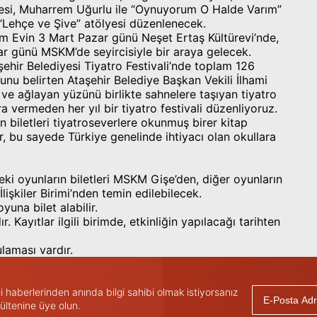
lyesi, Muharrem Uğurlu ile “Oynuyorum O Halde Varım”
 “Lehçe ve Şive” atölyesi düzenlenecek.
im Evin 3 Mart Pazar günü Neşet Ertaş Kültürevi’nde,
r günü MSKM’de seyircisiyle bir araya gelecek.
hir Belediyesi Tiyatro Festivali’nde toplam 126
unu belirten Ataşehir Belediye Başkan Vekili İlhami
 ve ağlayan yüzünü birlikte sahnelere taşıyan tiyatro
a vermeden her yıl bir tiyatro festivali düzenliyoruz.
ın biletleri tiyatroseverlere okunmuş birer kitap
ar, bu sayede Türkiye genelinde ihtiyacı olan okullara
ki oyunların biletleri MSKM Gişe’den, diğer oyunların
İlişkiler Birimi’nden temin edilebilecek.
yuna bilet alabilir.
ır. Kayıtlar ilgili birimde, etkinliğin yapılacağı tarihten
ulaması vardır.
haberlerinden anında bilgi sahibi olmak istiyorsanız
ültenine üye olun.