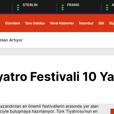
STERLIN
FRANG
A
Gündem
Son Dakika
Yerel Haberler
İstanbul
Stk
Si
mları Artıyor
yatro Festivali 10 Y
azandırılan en önemli festivallerin arasında yer alan
irciyle buluşmaya hazırlanıyor. Türk Tiyatrosu’nun en