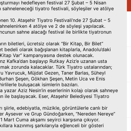
uluşturmayı hedefleyen festival 27 Şubat – 5 Nisan
 sahneleneceği tiyatro festivali, söyleşiler ve atölye
nen 10. Ataşehir Tiyatro Festivali’nde 27 Şubat – 5
ahnelenirken 4 atölye ve 2 de söyleşi yapılacak.
unun sahne alacağı festival ile birlikte tiyatronun
 biletleri, ücretsiz olarak “Bir Kitap, Bir Bilet”
et bedeli olarak bağışlanan kitaplarla, Anadolu’daki
e Kitap Var” kampanyasına destek olunacak.
ranz Kafka’dan başlayıp Rutkay Aziz’e uzanan usta
pmak zorunda kalacaklar. Türk Tiyatro ustalarından;
u Yavrucuk, Müjdat Gezen, Taner Barlas, Süheyl
 Burhan Şeşen, Gökhan Şeşen, Metin Uca ve Enis
lilerle buluşacak isimlerin bazıları.
 yazar Aziz Nesin’in eserlerinin kolajı olarak sahneye
n ile başlayacak. Eser, Ataşehir Belediyesi Tiyatro
 şiirle, edebiyatla, müzikle, görüntülerle canlı bir
ver Aysever ve Grup Gündoğarken, “Nereden Nereye”
e 1 Mart Cuma akşamı seyirci karşısına çıkıyor.
llara kazınmış şarkılarıyla eğlenceli bir gösteri