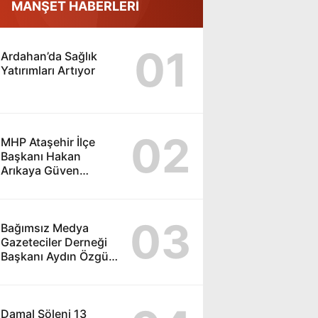
MANŞET HABERLERİ
01
Ardahan’da Sağlık
Yatırımları Artıyor
02
MHP Ataşehir İlçe
Başkanı Hakan
Arıkaya Güven
Tazeledi
03
Bağımsız Medya
Gazeteciler Derneği
Başkanı Aydın Özgün
Güven Tazeledi
Damal Şöleni 13