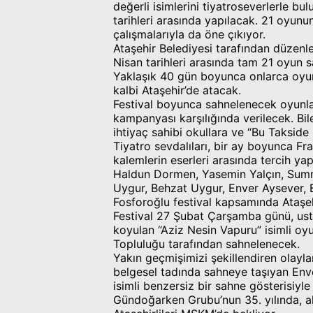
değerli isimlerini tiyatroseverlerle b
tarihleri arasında yapılacak. 21 oyunun
çalışmalarıyla da öne çıkıyor.
Ataşehir Belediyesi tarafından düzenle
Nisan tarihleri arasında tam 21 oyun s
Yaklaşık 40 gün boyunca onlarca oyunc
kalbi Ataşehir’de atacak.
Festival boyunca sahnelenecek oyunların
kampanyası karşılığında verilecek. Bil
ihtiyaç sahibi okullara ve “Bu Taksid
Tiyatro sevdalıları, bir ay boyunca F
kalemlerin eserleri arasında tercih ya
Haldun Dormen, Yasemin Yalçın, Sumr
Uygur, Behzat Uygur, Enver Aysever,
Fosforoğlu festival kapsamında Ataşehir
Festival 27 Şubat Çarşamba günü, usta
koyulan “Aziz Nesin Vapuru” isimli oyu
Topluluğu tarafından sahnelenecek.
Yakın geçmişimizi şekillendiren olayları
belgesel tadında sahneye taşıyan En
isimli benzersiz bir sahne gösterisiyl
Gündoğarken Grubu’nun 35. yılında, akı