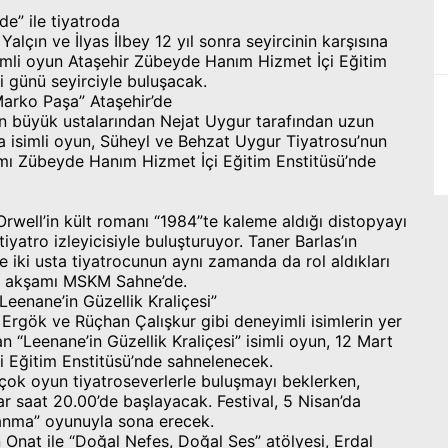
de” ile tiyatroda
alçın ve İlyas İlbey 12 yıl sonra seyircinin karşısına
isimli oyun Ataşehir Zübeyde Hanım Hizmet İçi Eğitim
 günü seyirciyle buluşacak.
arko Paşa” Ataşehir’de
n büyük ustalarından Nejat Uygur tarafından uzun
a isimli oyun, Süheyl ve Behzat Uygur Tiyatrosu’nun
ı Zübeyde Hanım Hizmet İçi Eğitim Enstitüsü’nde
well’in kült romanı “1984”te kaleme aldığı distopyayı
atro izleyicisiyle buluşturuyor. Taner Barlas’ın
ve iki usta tiyatrocunun aynı zamanda da rol aldıkları
ar akşamı MSKM Sahne’de.
eenane’in Güzellik Kraliçesi”
Ergök ve Rüçhan Çalışkur gibi deneyimli isimlerin yer
n “Leenane’in Güzellik Kraliçesi” isimli oyun, 12 Mart
 Eğitim Enstitüsü’nde sahnelenecek.
rçok oyun tiyatroseverlerle buluşmayı beklerken,
 saat 20.00’de başlayacak. Festival, 5 Nisan’da
anma” oyunuyla sona erecek.
 Onat ile “Doğal Nefes, Doğal Ses” atölyesi, Erdal