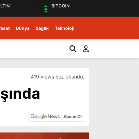
LTIN
BITCOIN
yaset
Dünya
Sağlık
Teknoloji
19:15
MHP Ataşehir İlçe Başk
419 views kez okundu.
aşında