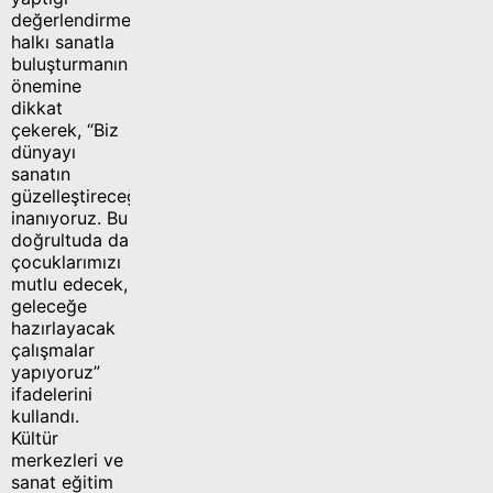
değerlendirmede,
halkı sanatla
buluşturmanın
önemine
dikkat
çekerek, “Biz
dünyayı
sanatın
güzelleştireceğine
inanıyoruz. Bu
doğrultuda da
çocuklarımızı
mutlu edecek,
geleceğe
hazırlayacak
çalışmalar
yapıyoruz”
ifadelerini
kullandı.
Kültür
merkezleri ve
sanat eğitim