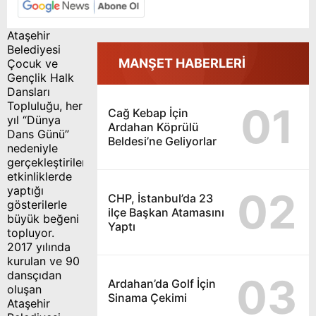
Ataşehir
Belediyesi
MANŞET HABERLERİ
Çocuk ve
Gençlik Halk
Dansları
Topluluğu, her
01
Cağ Kebap İçin
yıl “Dünya
Ardahan Köprülü
Dans Günü”
Beldesi’ne Geliyorlar
nedeniyle
gerçekleştirilen
etkinliklerde
yaptığı
02
CHP, İstanbul’da 23
gösterilerle
ilçe Başkan Atamasını
büyük beğeni
Yaptı
topluyor.
2017 yılında
kurulan ve 90
dansçıdan
03
Ardahan’da Golf İçin
oluşan
Sinama Çekimi
Ataşehir