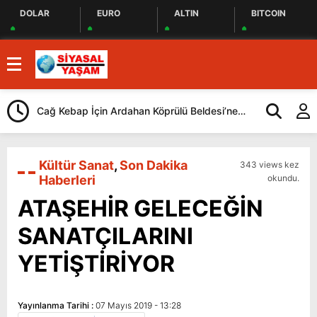
DOLAR
EURO
ALTIN
BITCOIN
Cağ Kebap İçin Ardahan Köprülü Beldesi’ne
CHP, İstanbul
Geliyorlar
Yaptı
Kültür Sanat
,
Son Dakika
343 views kez
Haberleri
okundu.
ATAŞEHİR GELECEĞİN
SANATÇILARINI
YETİŞTİRİYOR
Yayınlanma Tarihi :
07 Mayıs 2019 - 13:28