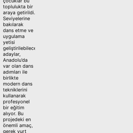
çocuklar bu
toplulukta bir
araya getirildi.
Seviyelerine
bakılarak
dans etme ve
uygulama
yetisi
geliştirilebilecek
adaylar,
Anadolu’da
var olan dans
adımları ile
birlikte
modern dans
tekniklerini
kullanarak
profesyonel
bir eğitim
alıyor. Bu
projedeki en
önemli amaç,
gerek yurt