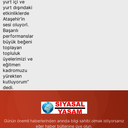
yurt içi ve
yurt dışındaki
etkinliklerde
Ataşehir’in
sesi oluyorl.
Başarılı
performanslarıyla
büyük beğeni
toplayan
topluluk
üyelerimizi ve
eğitmen
kadromuzu
yürekten
kutluyorum”
dedi.
Günün önemli haberlerinden anında bilgi sahibi olmak istiyorsanız
eğer haber bültenine üye olun.