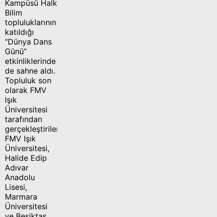
Kampüsü Halk
Bilim
topluluklarının
katıldığı
“Dünya Dans
Günü”
etkinliklerinde
de sahne aldı.
Topluluk son
olarak FMV
Işık
Üniversitesi
tarafından
gerçekleştirilen
FMV Işık
Üniversitesi,
Halide Edip
Adıvar
Anadolu
Lisesi,
Marmara
Üniversitesi
ve Beşiktaş