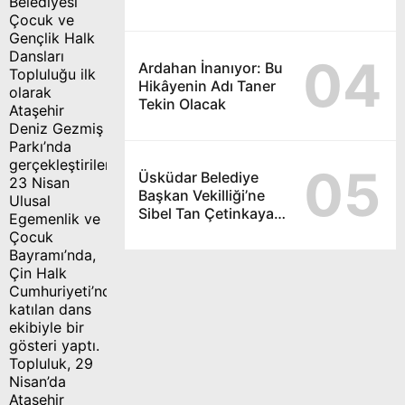
Belediyesi
Çocuk ve
Gençlik Halk
Dansları
04
Ardahan İnanıyor: Bu
Topluluğu ilk
Hikâyenin Adı Taner
olarak
Tekin Olacak
Ataşehir
Deniz Gezmiş
Parkı’nda
gerçekleştirilen
05
Üsküdar Belediye
23 Nisan
Başkan Vekilliği’ne
Ulusal
Sibel Tan Çetinkaya
Egemenlik ve
seçildi
Çocuk
Bayramı’nda,
Çin Halk
Cumhuriyeti’nden
katılan dans
ekibiyle bir
gösteri yaptı.
Topluluk, 29
Nisan’da
Ataşehir