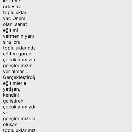
koro ve
orkestra
toplulukları
var. Önemli
olan, sanat
eğitimi
vermenin yanı
sıra icra
topluluklarında
eğitim gören
çocuklarımızın,
gençlerimizin
yer alması.
Gerçekleştirdiğimiz
eğitimlerle
yetişen,
kendini
geliştiren
çocuklarımızdan
ve
gençlerimizden
oluşan
topluluklarımız