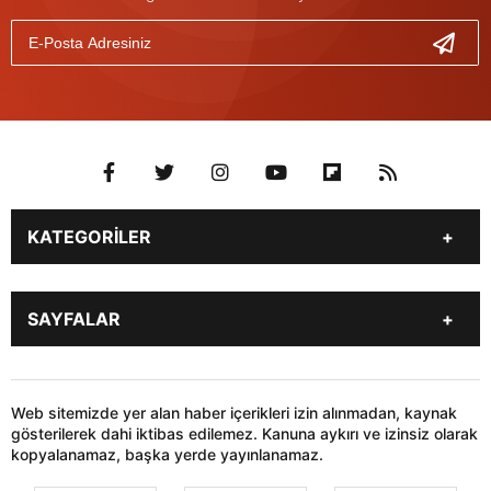
KATEGORİLER
Genel
Gündem
SAYFALAR
Son Dakika
Yerel Haberler
İstanbul
Stk
KÜNYE
İLETİŞİM
Siyaset
Dünya
HABER GÖNDER
Web sitemizde yer alan haber içerikleri izin alınmadan, kaynak
Sağlık
Teknoloji
gösterilerek dahi iktibas edilemez. Kanuna aykırı ve izinsiz olarak
kopyalanamaz, başka yerde yayınlanamaz.