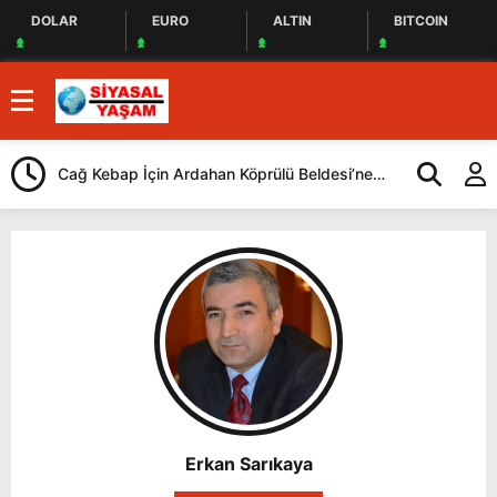
DOLAR
EURO
ALTIN
BITCOIN
Cağ Kebap İçin Ardahan Köprülü Beldesi’ne
CHP, İstanbul
Geliyorlar
Yaptı
Erkan Sarıkaya