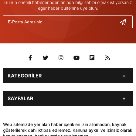
Günün önemli haberlerinden anında bilgi sahibi olmak istiyorsanız
eğer haber bültenine üye olun.
KATEGORİLER
Genel
Gündem
SAYFALAR
Son Dakika
Yerel Haberler
İstanbul
Stk
KÜNYE
İLETİŞİM
Siyaset
Dünya
HABER GÖNDER
Web sitemizde yer alan haber içerikleri izin alınmadan, kaynak
Sağlık
Teknoloji
gösterilerek dahi iktibas edilemez. Kanuna aykırı ve izinsiz olarak
kopyalanamaz, başka yerde yayınlanamaz.