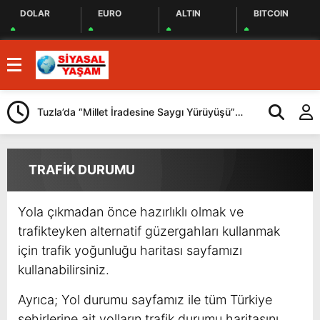
DOLAR
EURO
ALTIN
BITCOIN
Tuzla’da “Millet İradesine Saygı Yürüyüşü”
Beykoz Başkan
Düzenlendi
katılan Çerkez’
TRAFİK DURUMU
Yola çıkmadan önce hazırlıklı olmak ve
trafikteyken alternatif güzergahları kullanmak
için trafik yoğunluğu haritası sayfamızı
kullanabilirsiniz.
Ayrıca; Yol durumu sayfamız ile tüm Türkiye
şehirlerine ait yolların trafik durumu haritasını