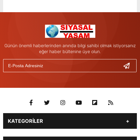
Günün önemli haberlerinden anında bilgi sahibi olmak istiyorsanız
eğer haber bültenine üye olun.
KATEGORİLER
Genel
Gündem