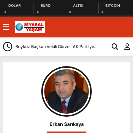
DOLAR
EURO
ALTIN
BITCOIN
Beykoz Başkan vekili Gürzel, AK Parti’ye
Cağ Kebap İç
katılan Çerkez’i ziyaret etti
Geliyorlar
Erkan Sarıkaya