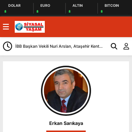
DOLAR
EURO
ALTIN
BITCOIN
İBB Başkan Vekili Nuri Arslan, Ataşehir Kent
Tuzla’da “Mil
Lokantasını Ziyaret Etti
Düzenlendi
Erkan Sarıkaya