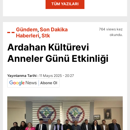
TÜM YAZILARI
Gündem
,
Son Dakika
764 views kez
Haberleri
,
Stk
okundu.
Ardahan Kültürevi
Anneler Günü Etkinliği
Yayınlanma Tarihi :
11 Mayıs 2025 - 20:27