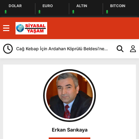
DOLAR
EURO
ALTIN
BITCOIN
Cağ Kebap İçin Ardahan Köprülü Beldesi’ne
CHP, İstanbul
Geliyorlar
Yaptı
Erkan Sarıkaya