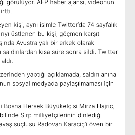
ği görülüyor. AFP haber ajansı, videonun
rtti.
n kişi, aynı isimle Twitter’da 74 sayfalık
ırıyı üstlenen bu kişi, göçmen karşıtı
ında Avustralyalı bir erkek olarak
saldırılardan kısa süre sonra sildi. Twitter
aldı.
üzerinden yaptığı açıklamada, saldırı anına
onun sosyal medyada paylaşılmaması için
i Bosna Hersek Büyükelçisi Mirza Hajric,
linde Sırp milliyetçilerinin dinlediği
, savaş suçlusu Radovan Karaciç’i öven bir