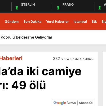
STERLIN
FRANG
A
Gündem
Son Dakika
Yerel Haberler
İstanbul
Stk
Si
Köprülü Beldesi’ne Geliyorlar
Haberleri
382 views kez okundu.
a’da iki camiye
rı: 49 ölü