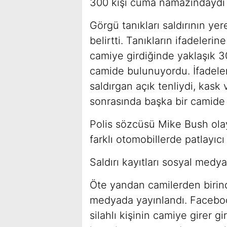
300 kişi cuma namazındaydı
Görgü tanıkları saldırının yer
belirtti. Tanıkların ifadeleri
camiye girdiğinde yaklaşık 3
camide bulunuyordu. İfadele
saldırgan açık tenliydi, kask v
sonrasında başka bir camide d
Polis sözcüsü Mike Bush olay
farklı otomobillerde patlayıcı 
Saldırı kayıtları sosyal medy
Öte yandan camilerden birind
medyada yayınlandı. Faceboo
silahlı kişinin camiye girer 